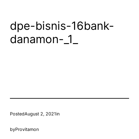
dpe-bisnis-16bank-
danamon-_1_
Posted
August 2, 2021
in
by
Provitamon