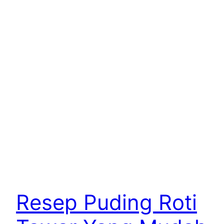
Resep Puding Roti