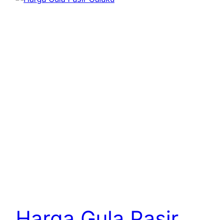
Harga Gula Pasir