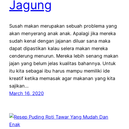
Jagung
Susah makan merupakan sebuah problema yang
akan menyerang anak anak. Apalagi jika mereka
sudah kenal dengan jajanan diluar sana maka
dapat dipastikan kalau selera makan mereka
cenderung menurun. Mereka lebih senang makan
jajan yang belum jelas kualitas bahannya. Untuk
itu kita sebagai ibu harus mampu memiliki ide
kreatif ketika memasak agar makanan yang kita
sajikan…
March 16, 2020