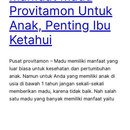
Provitamon Untuk
Anak, Penting Ibu
Ketahui
Pusat provitamon – Madu memiliki manfaat yang
luar biasa untuk kesehatan dan pertumbuhan
anak. Namun untuk Anda yang memiliki anak di
usia di bawah 1 tahun jangan sekali-sekali
memberikan madu, karena tidak baik. Nah salah
satu madu yang banyak memiliki manfaat yaitu
ada madu provitamon. Madu ini sangat berguna
untuk Vitamin Otak,Penambah Nafsu
Makan,Menjaga Daya…
April 25, 2018