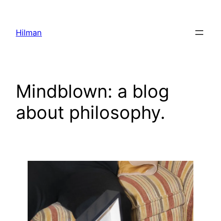
Skip
to
Hilman
content
Mindblown: a blog
about philosophy.