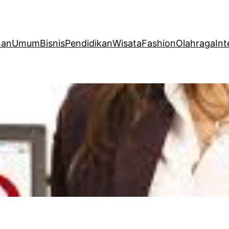
nan
Umum
Bisnis
Pendidikan
Wisata
Fashion
Olahraga
Int