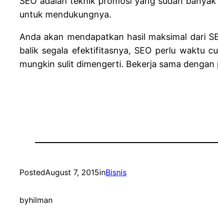
SEO adalah teknik promosi yang sudah banyak d
untuk mendukungnya.
Anda akan mendapatkan hasil maksimal dari SEO 
balik segala efektifitasnya, SEO perlu waktu 
mungkin sulit dimengerti. Bekerja sama dengan
Posted
August 7, 2015
in
Bisnis
by
hilman