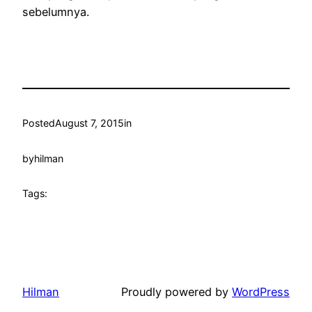
sebelumnya.
Posted
August 7, 2015
in
by
hilman
Tags:
Hilman
Proudly powered by
WordPress