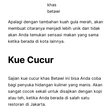
khas
betawi
Apalagi dengan tambahan kuah gula merah, akan
membuat citaranya menjadi lebih unik dan tidak
akan Anda temukan sensasi makan yang sama
ketika berada di kota lainnya.
Kue Cucur
Sajian kue cucur khas Betawi ini bisa Anda coba
bagi penyuka hidangan kuliner yang manis. Akan
sangat cocok sekali untuk disajikan dengan kopi
atau teh, ketika Anda berada di salah satu
restoran di Jakarta.