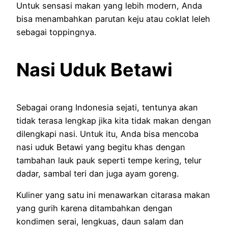
Untuk sensasi makan yang lebih modern, Anda
bisa menambahkan parutan keju atau coklat leleh
sebagai toppingnya.
Nasi Uduk Betawi
Sebagai orang Indonesia sejati, tentunya akan
tidak terasa lengkap jika kita tidak makan dengan
dilengkapi nasi. Untuk itu, Anda bisa mencoba
nasi uduk Betawi yang begitu khas dengan
tambahan lauk pauk seperti tempe kering, telur
dadar, sambal teri dan juga ayam goreng.
Kuliner yang satu ini menawarkan citarasa makan
yang gurih karena ditambahkan dengan
kondimen serai, lengkuas, daun salam dan