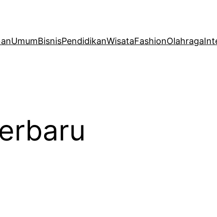
nan
Umum
Bisnis
Pendidikan
Wisata
Fashion
Olahraga
Int
terbaru