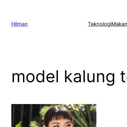
Skip
to
content
Hilman
Teknologi
Maka
model kalung 