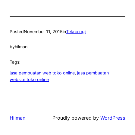
Posted
November 11, 2015
in
Teknologi
by
hilman
Tags:
jasa pembuatan web toko online
, 
jasa pembuatan
website toko online
Hilman
Proudly powered by
WordPress