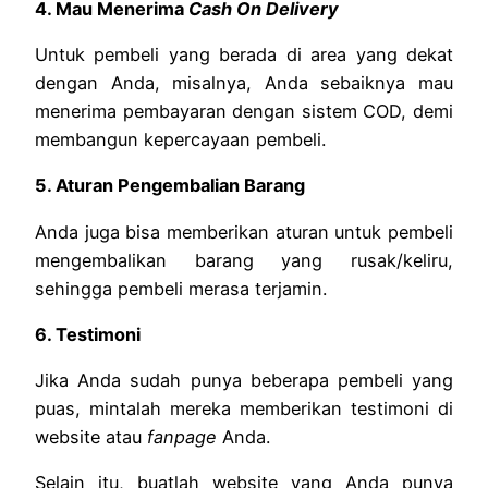
4. Mau Menerima
Cash On Delivery
Untuk pembeli yang berada di area yang dekat
dengan Anda, misalnya, Anda sebaiknya mau
menerima pembayaran dengan sistem COD, demi
membangun kepercayaan pembeli.
5. Aturan Pengembalian Barang
Anda juga bisa memberikan aturan untuk pembeli
mengembalikan barang yang rusak/keliru,
sehingga pembeli merasa terjamin.
6. Testimoni
Jika Anda sudah punya beberapa pembeli yang
puas, mintalah mereka memberikan testimoni di
website atau
fanpage
Anda.
Selain itu, buatlah website yang Anda punya