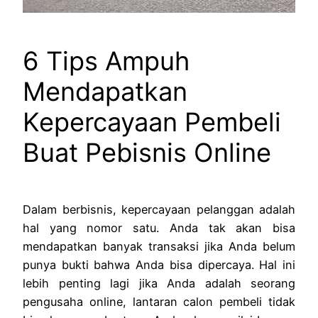
6 Tips Ampuh
Mendapatkan
Kepercayaan Pembeli
Buat Pebisnis Online
Dalam berbisnis, kepercayaan pelanggan adalah
hal yang nomor satu. Anda tak akan bisa
mendapatkan banyak transaksi jika Anda belum
punya bukti bahwa Anda bisa dipercaya. Hal ini
lebih penting lagi jika Anda adalah seorang
pengusaha online, lantaran calon pembeli tidak