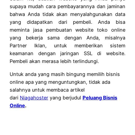
supaya mudah cara pembayarannya dan jaminan
bahwa Anda tidak akan menyalahgunakan data
yang didapatkan dari pembeli. Anda bisa
meminta jasa pembuatan website toko online
yang bekerja sama dengan Anda, misalnya
Partner Iklan, untuk memberikan sistem
keamanan dengan jaringan SSL di website.
Pembeli akan merasa lebih terlindungi.
Untuk anda yang masih bingung memilih bisnis
online apa yang menguntungkan, tidak ada
salahnya untuk membaca artikel
dari
Niagahoster
yang berjudul
Peluang Bisnis
Online
.