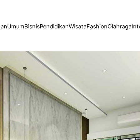
nan
Umum
Bisnis
Pendidikan
Wisata
Fashion
Olahraga
Int