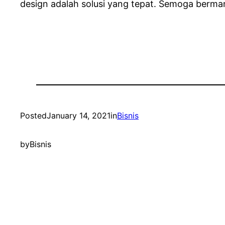
design adalah solusi yang tepat. Semoga berma
Posted
January 14, 2021
in
Bisnis
by
Bisnis