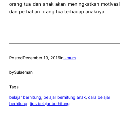
orang tua dan anak akan meningkatkan motivasi
dan perhatian orang tua terhadap anaknya.
Posted
December 19, 2016
in
Umum
by
Sulaeman
Tags:
belajar berhitung
, 
belajar berhitung anak
, 
cara belajar
berhitung
, 
tips belajar berhitung