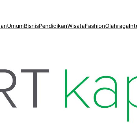
nan
Umum
Bisnis
Pendidikan
Wisata
Fashion
Olahraga
Int