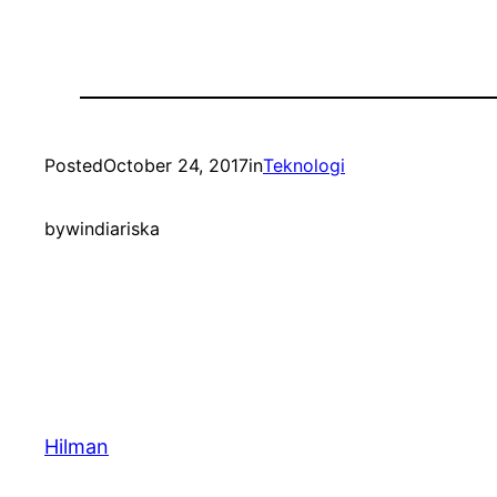
Posted
October 24, 2017
in
Teknologi
by
windiariska
Hilman