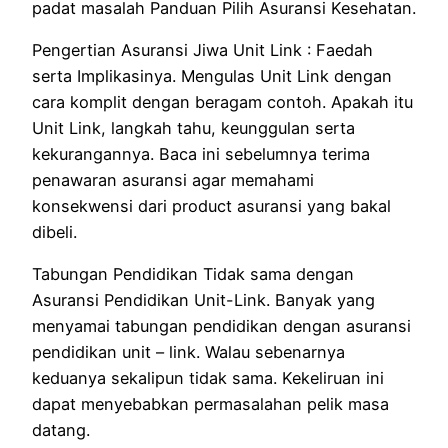
padat
masalah
Panduan
Pilih
Asuransi Kesehatan.
Pengertian Asuransi Jiwa Unit Link :
Faedah
serta
Implikasinya.
Mengulas
Unit Link
dengan
cara
komplit
dengan
beragam
contoh.
Apakah itu
Unit Link,
langkah
tahu
,
keunggulan
serta
kekurangan
nya. Baca ini
sebelumnya
terima
penawaran asuransi
agar
memahami
konsekwen
si dari
product
asuransi
yang
bakal
dibeli.
Tabungan Pendidikan
Tidak sama
dengan
Asuransi Pendidikan Unit-Link. Banyak
yang
menyamai
tabungan pendidikan dengan asuransi
pendidikan unit – link.
Walau sebenarnya
keduanya
sekalipun
tidak sama
.
Kekeliruan
ini
dapat
menyebabkan
permasalahan
pelik
masa
datang
.