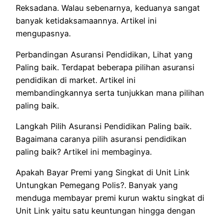
Reksadana.
Walau sebenarnya
, keduanya
sangat
banyak
ketidaksamaan
nya. Artikel ini
mengupasnya.
Perbandingan Asuransi Pendidikan,
Lihat
yang
Paling baik
.
Terdapat beberapa pilihan
asuransi
pendidikan di
market
. Artikel ini
membandingkannya
serta
tunjukkan
mana pilihan
paling baik
.
Langkah
Pilih
Asuransi Pendidikan
Paling baik
.
Bagaimana caranya
pilih
asuransi pendidikan
paling baik
? Artikel ini membaginya.
Apakah Bayar Premi
yang
Singkat di Unit Link
Untungkan
Pemegang Polis?. Banyak
yang
menduga
membayar premi
kurun waktu
singkat di
Unit Link
yaitu
satu
keuntungan
hingga
dengan