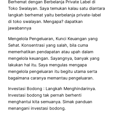
Berhemat dengan
Berbelanja
Private Label di
Toko Swalayan. Saya
temukan
kalau
satu diantara
langkah
berhemat
yaitu
berbelanja
private-label
di toko swalayan.
Mengapa
?
dapatkan
jawabannya
Mengelola Pengeluaran, Kunci Keuangan
yang
Sehat.
Konsentrasi
yang
salah,
bila
cuma
memerhatikan
pendapatan atau
upah
dalam
mengelola keuangan. Sayangnya, banyak
yang
lakukan
hal
itu.
Saya
mengulas
mengapa
mengelola pengeluaran itu
begitu
utama
serta
bagaimana caranya
memantau
pengeluaran.
Investasi Bodong :
Langkah
Menghindarinya.
Investasi bodong
tak
pernah berhenti
menghantui kita
semuanya
. Simak
panduan
menangani
investasi bodong.