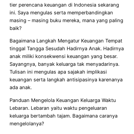
tier perencana keuangan di Indonesia
sekarang
ini
. Saya
mengulas
serta
memperbandingkan
masing – masing buku mereka, mana
yang
paling
baik
?
Bagaimana
Langkah
Mengatur Keuangan
Tempat
tinggal
Tangga
Sesudah
Hadirnya Anak. Hadirnya
anak
miliki
konsekwen
si keuangan
yang
besar.
Sayangnya, banyak keluarga
tak
menyadarinya.
Tulisan ini
mengulas
apa sajakah
implikasi
keuangan
serta
langkah antisipasinya
karenanya
ada
anak.
Panduan
Mengelola Keuangan Keluarga
Waktu
Lebaran. Lebaran
yaitu
waktu
pengeluaran
keluarga
bertambah
tajam.
Bagaimana caranya
mengelolanya?