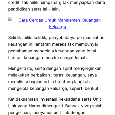
credit
,
tak
miliki
simpanan,
tak
menyiapkan
dana
pendidikan
serta
lai – lain.
Selidik
miliki
selidik,
penyebabnya
permasalahan
keuangan ini
lantaran
mereka
tak
mempunyai
pemahaman mengelola keuangan
yang ideal
.
Literasi keuangan mereka
sangat
lemah.
Mengerti
itu,
serta
dengan spirit
menginginkan
melakukan perbaikan
literasi keuangan, saya
menulis
sebagian
artikel
tentang
langkah
mengelola keuangan keluarga,
seperti berikut
:
Ketidaksamaan
Investasi Reksadana
serta
Unit
Link
yang
Harus
dimengerti
. Banyak
yang
salah
pengertian
,
menyamai
unit link dengan