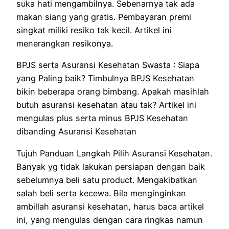
suka
hati mengambilnya.
Sebenarnya
tak ada
makan siang
yang
gratis. Pembayaran premi
singkat
miliki
resiko
tak
kecil. Artikel ini
menerangkan
resiko
nya.
BPJS
serta
Asuransi Kesehatan Swasta : Siapa
yang
Paling baik
?
Timbulnya
BPJS Kesehatan
bikin
beberapa orang
bimbang
. Apakah
masihlah
butuh
asuransi kesehatan atau
tak
? Artikel ini
mengulas
plus
serta
minus BPJS Kesehatan
dibanding
Asuransi Kesehatan
Tujuh
Panduan
Langkah
Pilih
Asuransi Kesehatan.
Banyak
yg tidak
lakukan
persiapan dengan baik
sebelumnya
beli
satu
product
.
Mengakibatkan
salah beli
serta
kecewa.
Bila
menginginkan
ambillah
asuransi kesehatan,
harus
baca artikel
ini,
yang
mengulas
dengan cara
ringkas
namun