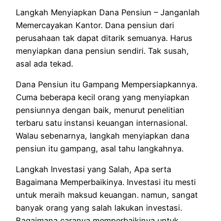
Langkah
Menyiapkan
Dana Pensiun –
Janganlah
Memercayakan
Kantor. Dana pensiun dari
perusahaan
tak
dapat
ditarik
semuanya
.
Harus
menyiapkan
dana pensiun sendiri.
Tak
susah
,
asal ada
tekad
.
Dana Pensiun itu
Gampang
Mempersiapkannya.
Cuma beberapa
kecil orang
yang
menyiapkan
pensiunnya dengan baik, menurut
penelitian
terbaru
satu
instansi
keuangan internasional.
Walau sebenarnya
,
langkah
menyiapkan
dana
pensiun itu
gampang
, asal tahu
langkahnya
.
Langkah
Investasi
yang
Salah, Apa
serta
Bagaimana Memperbaikinya. Investasi itu
mesti
untuk
meraih
maksud
keuangan.
namun
,
sangat
banyak
orang
yang
salah
lakukan
investasi.
Bagaimana caranya
memperbaikinya
untuk