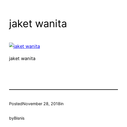
jaket wanita
jaket wanita
Posted
November 28, 2018
in
by
Bisnis