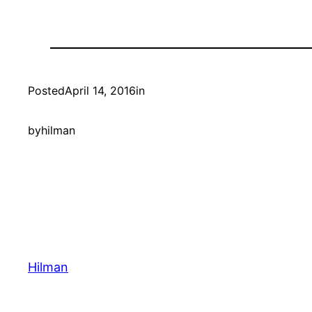
Posted
April 14, 2016
in
by
hilman
Hilman