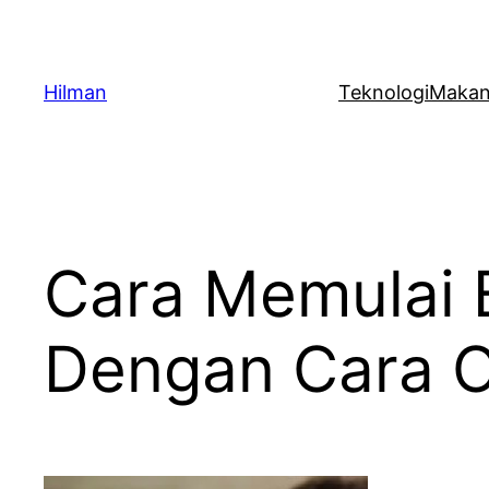
Skip
to
content
Hilman
Teknologi
Maka
Cara Memulai B
Dengan Cara O