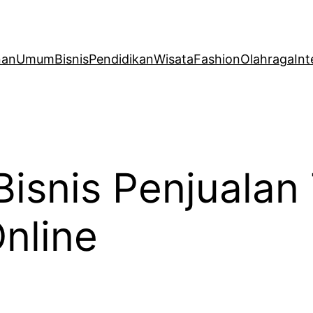
nan
Umum
Bisnis
Pendidikan
Wisata
Fashion
Olahraga
Int
isnis Penjualan
nline