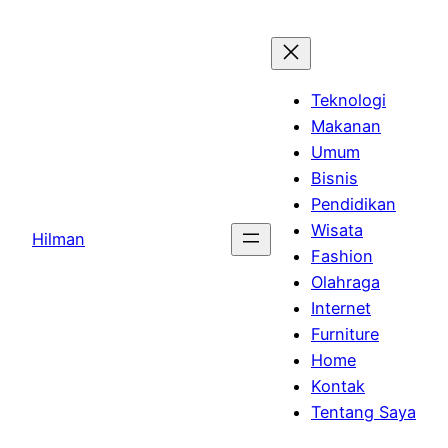
Skip
to
content
Teknologi
Makanan
Umum
Bisnis
Pendidikan
Wisata
Hilman
Fashion
Olahraga
Internet
Furniture
Home
Kontak
Tentang Saya