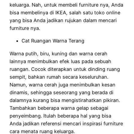
keluarga. Nah, untuk membeli furniture nya, Anda
bisa membelinya di IKEA, salah satu toko online
yang bisa Anda jadikan rujukan dalam mencari
furniture nya.
Cat Ruangan Warna Terang
Warna putih, biru, kuning dan warna cerah
lainnya menimbulkan efek luas pada sebuah
ruangan. Cocok diterapkan untuk dinding ruang
sempit, bahkan rumah secara keseluruhan.
Namun, warna cerah juga menimbulkan kesan
dinamis, sehingga seseorang yang berada di
dalamnya kurang bisa mengistirahatkan pikiran.
Tambahkan beberapa warna gelap sebagai
penyeimbang. Itulah beberapa hal yang bisa
Anda jadikan referensi mencari inspirasi furniture
cara menata ruang keluarga.