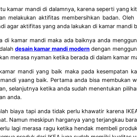
atu kamar mandi di dalamnya, karena seperti yang 
akan melakukan aktifitas membersihkan badan. Ole
agar aktifitas yang anda lakukan di kamar mandi bis
a di kamar mandi maka ada baiknya anda menggunak
adalah
desain kamar mandi modern
dengan mengguna
 akan merasa nyaman ketika berada di dalam kamar m
amar mandi yang baik maka pada kesempatan kali 
mandi yaang baik. Pertama anda bisa membukan webs
n, selanjutnya ketika anda sudah menentukan pilih
an anda.
lah biaya tapi anda tidak perlu khawatir karena I
at. Namun meskipun harganya yang terjangkau barang
perlu lagi merasa ragu ketika hendak membeli produ
semua produk dari IKEA juga sudah memiiki kualitas y