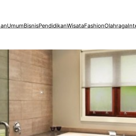
nan
Umum
Bisnis
Pendidikan
Wisata
Fashion
Olahraga
Int