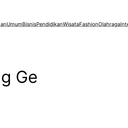
nan
Umum
Bisnis
Pendidikan
Wisata
Fashion
Olahraga
Int
ng Ge