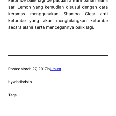
ketombe balik lagi perpaduan antara bahan alami
sari Lemon yang kemudian disusul dengan cara
keramas menggunakan Shampo Clear anti
ketombe yang akan
menghilangkan ketombe
secara alami
serta mencegahnya balik lagi.
Posted
March 27, 2017
in
Umum
by
windiariska
Tags: