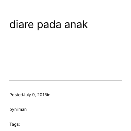
diare pada anak
Posted
July 9, 2015
in
by
hilman
Tags: