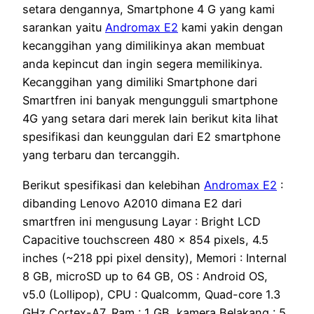
setara dengannya, Smartphone 4 G yang kami
sarankan yaitu
Andromax E2
kami yakin dengan
kecanggihan yang dimilikinya akan membuat
anda kepincut dan ingin segera memilikinya.
Kecanggihan yang dimiliki Smartphone dari
Smartfren ini banyak mengungguli smartphone
4G yang setara dari merek lain berikut kita lihat
spesifikasi dan keunggulan dari E2 smartphone
yang terbaru dan tercanggih.
Berikut spesifikasi dan kelebihan
Andromax E2
:
dibanding Lenovo A2010 dimana E2 dari
smartfren ini mengusung Layar : Bright LCD
Capacitive touchscreen 480 x 854 pixels, 4.5
inches (~218 ppi pixel density), Memori : Internal
8 GB, microSD up to 64 GB, OS : Android OS,
v5.0 (Lollipop), CPU : Qualcomm, Quad-core 1.3
GHz Cortex-A7, Ram : 1 GB, kamera Belakang : 5