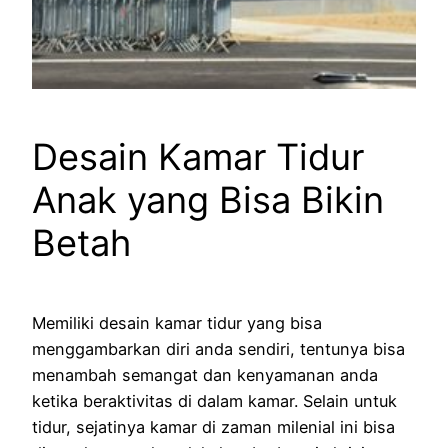
Desain Kamar Tidur
Anak yang Bisa Bikin
Betah
Memiliki desain kamar tidur yang bisa
menggambarkan diri anda sendiri, tentunya bisa
menambah semangat dan kenyamanan anda
ketika beraktivitas di dalam kamar. Selain untuk
tidur, sejatinya kamar di zaman milenial ini bisa