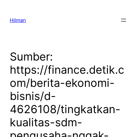
Skip
to
Hilman
content
Sumber:
https://finance.detik.c
om/berita-ekonomi-
bisnis/d-
4626108/tingkatkan-
kualitas-sdm-
pengusaha-nggak-