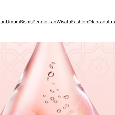
nan
Umum
Bisnis
Pendidikan
Wisata
Fashion
Olahraga
Int