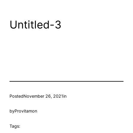
Untitled-3
Posted
November 26, 2021
in
by
Provitamon
Tags: