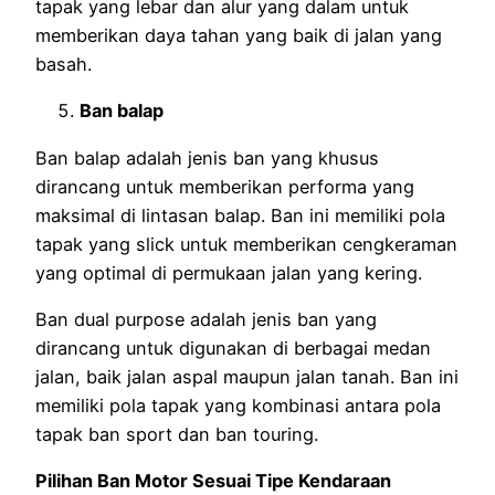
tapak yang lebar dan alur yang dalam untuk
memberikan daya tahan yang baik di jalan yang
basah.
Ban balap
Ban balap adalah jenis ban yang khusus
dirancang untuk memberikan performa yang
maksimal di lintasan balap. Ban ini memiliki pola
tapak yang slick untuk memberikan cengkeraman
yang optimal di permukaan jalan yang kering.
Ban dual purpose adalah jenis ban yang
dirancang untuk digunakan di berbagai medan
jalan, baik jalan aspal maupun jalan tanah. Ban ini
memiliki pola tapak yang kombinasi antara pola
tapak ban sport dan ban touring.
Pilihan Ban Motor Sesuai Tipe Kendaraan