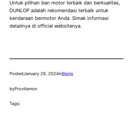
Untuk pilihan ban motor terbaik dan berkualitas,
DUNLOP adalah rekomendasi terbaik untuk
kendaraan bermotor Anda. Simak informasi
detailnya di official websitenya.
Posted
January 29, 2024
in
Bisnis
by
Provitamon
Tags: