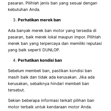
pasaran. Pilihlah jenis ban yang sesuai dengan
kebutuhan Anda.
Perhatikan merek ban
Ada banyak merek ban motor yang tersedia di
pasaran, baik merek lokal maupun impor. Pilihlah
merek ban yang terpercaya dan memiliki reputasi
yang baik seperti DUNLOP.
Perhatikan kondisi ban
Sebelum membeli ban, pastikan kondisi ban
masih baik dan tidak ada kerusakan. Jika ada
kerusakan, sebaiknya hindari membeli ban
tersebut.
Sekian beberapa informasi terkait pilihan ban
motor terbaik untuk kendaraan motor Anda.