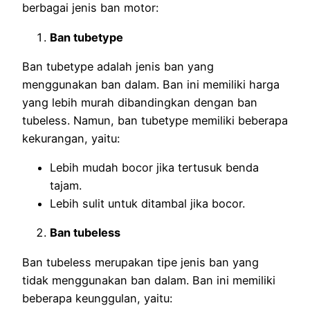
berbagai jenis ban motor:
Ban tubetype
Ban tubetype adalah jenis ban yang
menggunakan ban dalam. Ban ini memiliki harga
yang lebih murah dibandingkan dengan ban
tubeless. Namun, ban tubetype memiliki beberapa
kekurangan, yaitu:
Lebih mudah bocor jika tertusuk benda
tajam.
Lebih sulit untuk ditambal jika bocor.
Ban tubeless
Ban tubeless merupakan tipe jenis ban yang
tidak menggunakan ban dalam. Ban ini memiliki
beberapa keunggulan, yaitu: