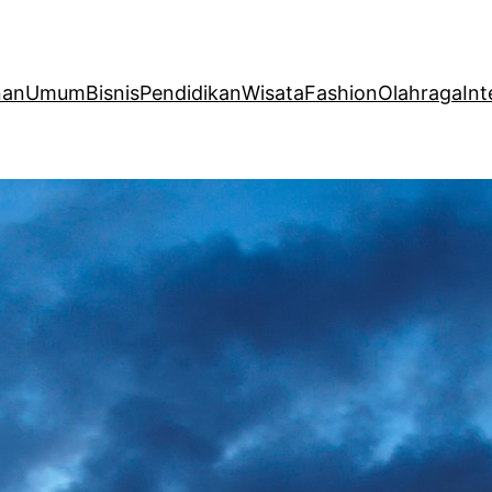
nan
Umum
Bisnis
Pendidikan
Wisata
Fashion
Olahraga
Int