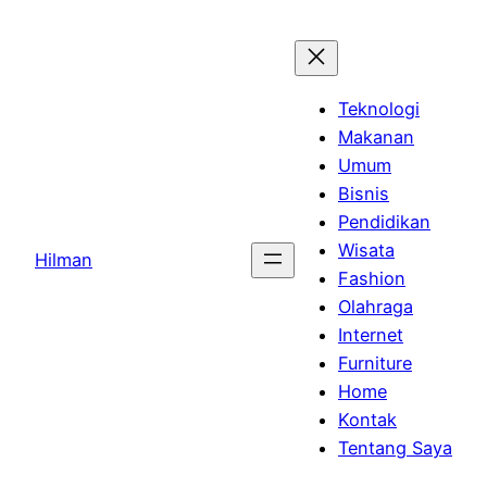
Skip
to
content
Teknologi
Makanan
Umum
Bisnis
Pendidikan
Wisata
Hilman
Fashion
Olahraga
Internet
Furniture
Home
Kontak
Tentang Saya