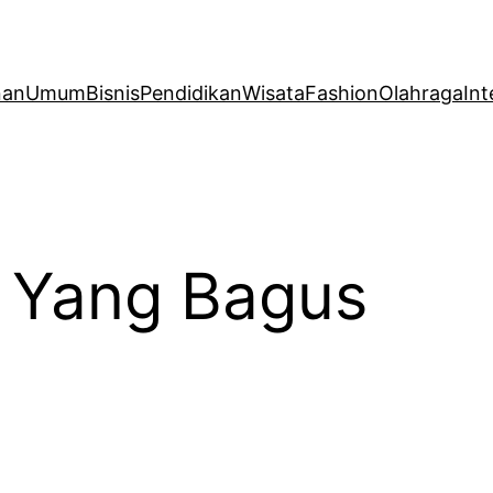
nan
Umum
Bisnis
Pendidikan
Wisata
Fashion
Olahraga
Int
l Yang Bagus