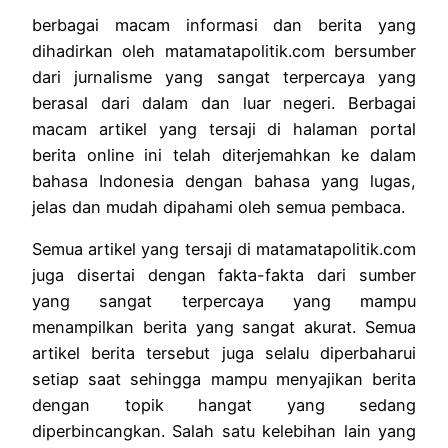
berbagai macam informasi dan berita yang
dihadirkan oleh matamatapolitik.com bersumber
dari jurnalisme yang sangat terpercaya yang
berasal dari dalam dan luar negeri. Berbagai
macam artikel yang tersaji di halaman portal
berita online ini telah diterjemahkan ke dalam
bahasa Indonesia dengan bahasa yang lugas,
jelas dan mudah dipahami oleh semua pembaca.
Semua artikel yang tersaji di matamatapolitik.com
juga disertai dengan fakta-fakta dari sumber
yang sangat terpercaya yang mampu
menampilkan berita yang sangat akurat. Semua
artikel berita tersebut juga selalu diperbaharui
setiap saat sehingga mampu menyajikan berita
dengan topik hangat yang sedang
diperbincangkan. Salah satu kelebihan lain yang