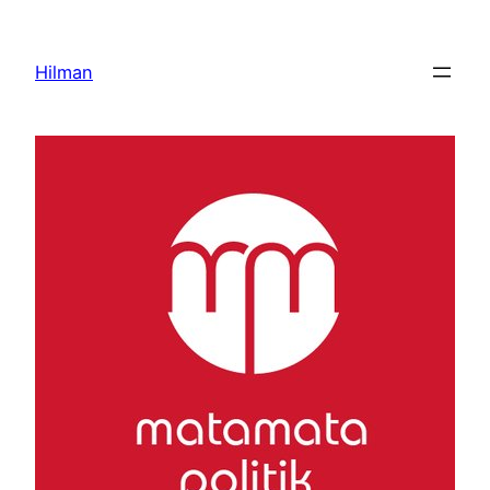
Skip
to
Hilman
content