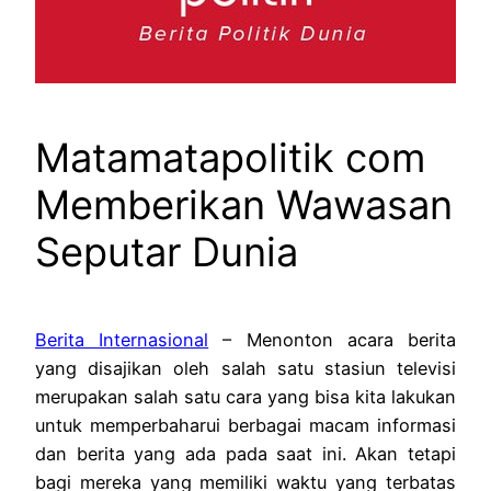
Matamatapolitik com
Memberikan Wawasan
Seputar Dunia
Berita Internasional
– Menonton acara berita
yang disajikan oleh salah satu stasiun televisi
merupakan salah satu cara yang bisa kita lakukan
untuk memperbaharui berbagai macam informasi
dan berita yang ada pada saat ini. Akan tetapi
bagi mereka yang memiliki waktu yang terbatas