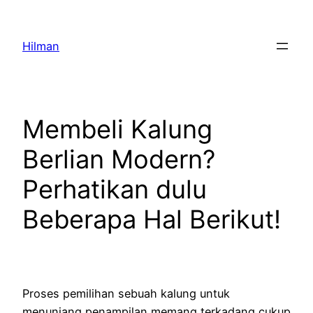
Skip
to
Hilman
content
Membeli Kalung
Berlian Modern?
Perhatikan dulu
Beberapa Hal Berikut!
Proses pemilihan sebuah kalung untuk
menunjang penampilan memang terkadang cukup