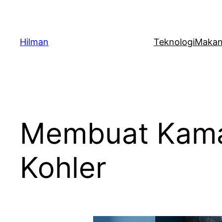
Skip
to
content
Hilman
Teknologi
Maka
Membuat Kama
Kohler