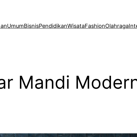
nan
Umum
Bisnis
Pendidikan
Wisata
Fashion
Olahraga
Int
r Mandi Modern 