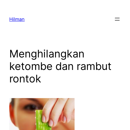
Skip
to
Hilman
content
Menghilangkan
ketombe dan rambut
rontok