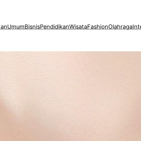
nan
Umum
Bisnis
Pendidikan
Wisata
Fashion
Olahraga
Int