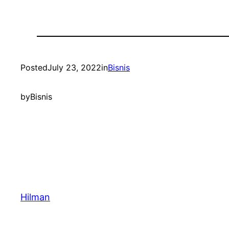
Posted
July 23, 2022
in
Bisnis
by
Bisnis
Hilman