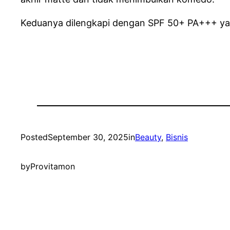
Keduanya dilengkapi dengan SPF 50+ PA+++ ya
Posted
September 30, 2025
in
Beauty
, 
Bisnis
by
Provitamon