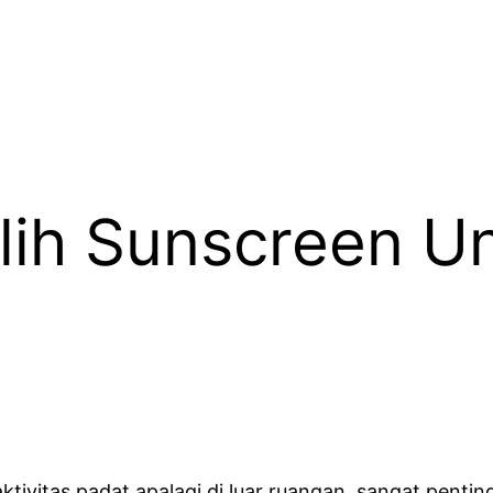
ih Sunscreen U
 aktivitas padat apalagi di luar ruangan, sangat pen