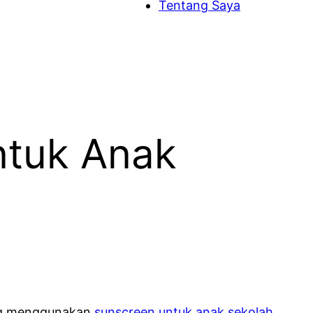
Tentang Saya
ntuk Anak
ting menggunakan
sunscreen untuk anak sekolah
.