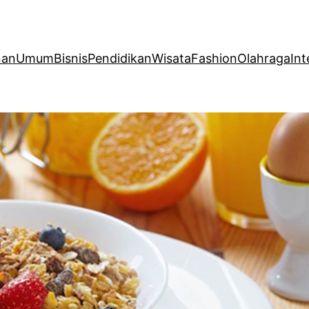
nan
Umum
Bisnis
Pendidikan
Wisata
Fashion
Olahraga
Int