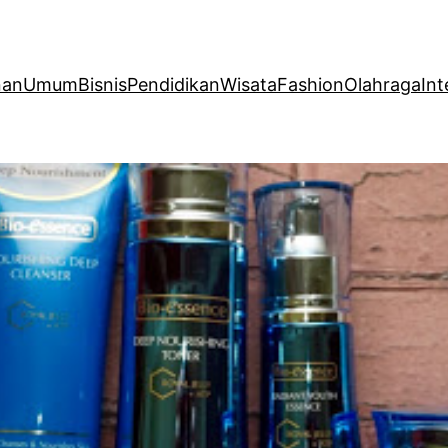
nan
Umum
Bisnis
Pendidikan
Wisata
Fashion
Olahraga
Int