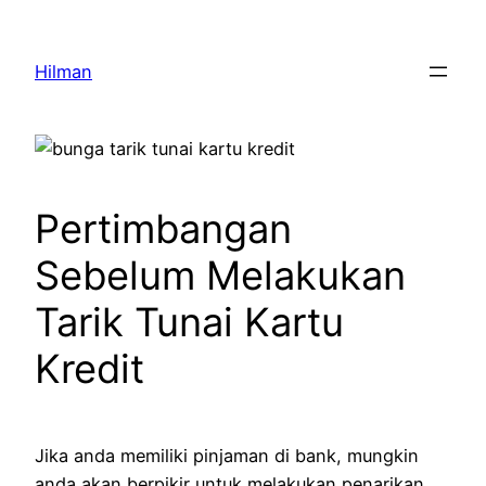
Skip
to
Hilman
content
Pertimbangan
Sebelum Melakukan
Tarik Tunai Kartu
Kredit
Jika anda memiliki pinjaman di bank, mungkin
anda akan berpikir untuk melakukan penarikan