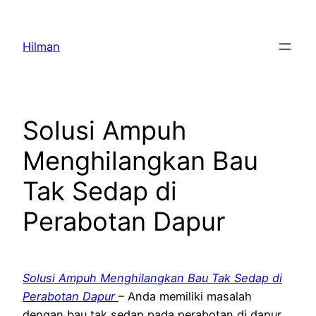
Skip
to
Hilman
content
Solusi Ampuh
Menghilangkan Bau
Tak Sedap di
Perabotan Dapur
Solusi Ampuh Menghilangkan Bau Tak Sedap di
Perabotan Dapur
– Anda memiliki masalah
dengan bau tak sedap pada perabotan di dapur