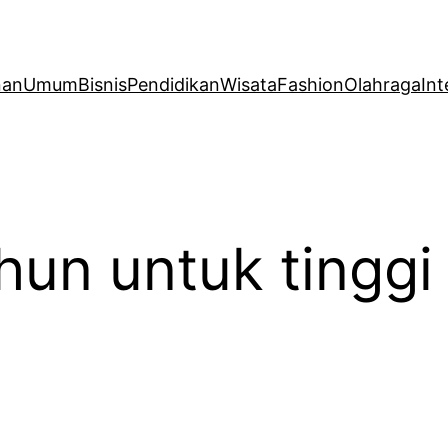
nan
Umum
Bisnis
Pendidikan
Wisata
Fashion
Olahraga
Int
hun untuk tingg