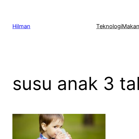
Skip
to
content
Hilman
Teknologi
Maka
susu anak 3 ta