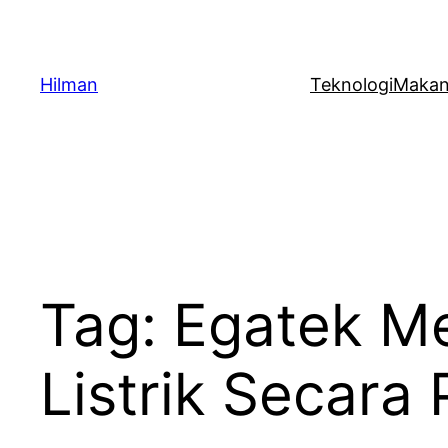
Skip
to
content
Hilman
Teknologi
Maka
Tag:
Egatek M
Listrik Secara 