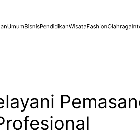
nan
Umum
Bisnis
Pendidikan
Wisata
Fashion
Olahraga
Int
elayani Pemasan
Profesional