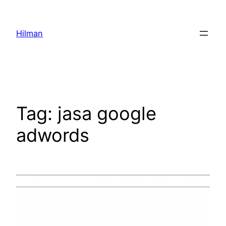
Skip
to
Hilman
content
Tag:
jasa google
adwords