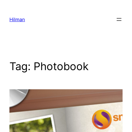
Skip
to
Hilman
content
Tag:
Photobook