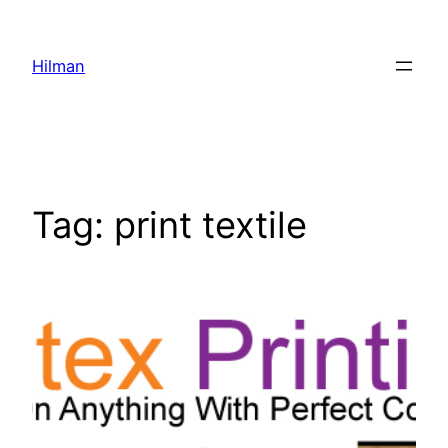
Skip
to
Hilman
content
Tag:
print textile