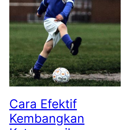
Cara Efektif
Kembangkan