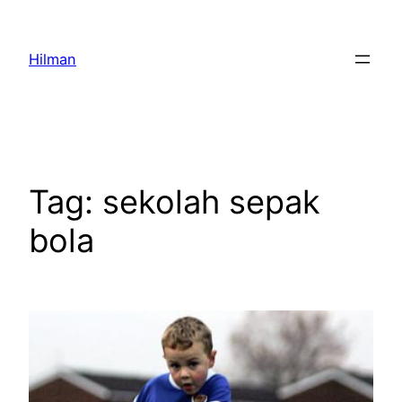
Skip
to
Hilman
content
Tag:
sekolah sepak
bola