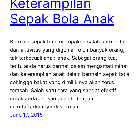
Keterampilan
Sepak Bola Anak
Bermain sepak bola merupakan salah satu hobi
dan aktivitas yang digemari oleh banyak orang,
tak terkecuali anak-anak. Sebagai orang tua,
tentu anda harus cermat dalam mengamati minat
dan keterampilan anak dalam bermain sepak bola
sehingga bakat yang dimilikinya akan terus
terasah. Salah satu cara yang sangat efektif
untuk anda berikan adalah dengan
mendaftarkannya di sekolah…
June 17, 2015