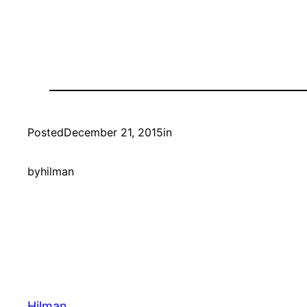
Posted
December 21, 2015
in
by
hilman
Hilman