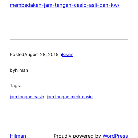
membedakan-jam-tangan-casio-asli-dan-kw/
Posted
August 28, 2015
in
Bisnis
by
hilman
Tags:
jam tangan casio
, 
jam tangan merk casio
Hilman
Proudly powered by
WordPress