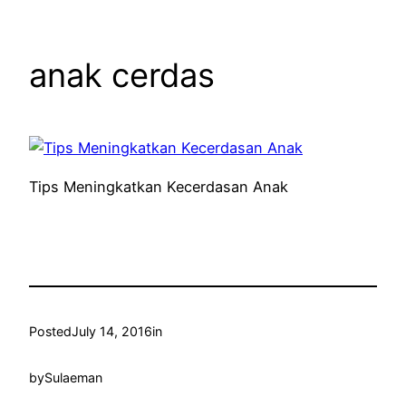
anak cerdas
Tips Meningkatkan Kecerdasan Anak
Posted
July 14, 2016
in
by
Sulaeman