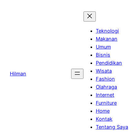
Skip
to
content
Teknologi
Makanan
Umum
Bisnis
Pendidikan
Wisata
Hilman
Fashion
Olahraga
Internet
Furniture
Home
Kontak
Tentang Saya