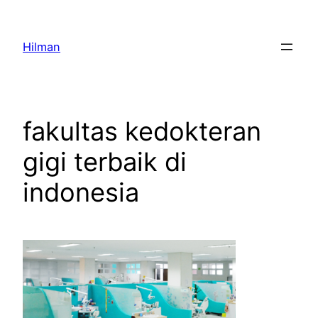
Skip
to
Hilman
content
fakultas kedokteran
gigi terbaik di
indonesia