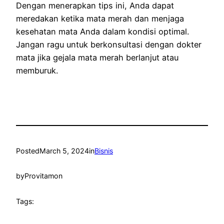
Dengan menerapkan tips ini, Anda dapat
meredakan ketika mata merah dan menjaga
kesehatan mata Anda dalam kondisi optimal.
Jangan ragu untuk berkonsultasi dengan dokter
mata jika gejala mata merah berlanjut atau
memburuk.
Posted
March 5, 2024
in
Bisnis
by
Provitamon
Tags: