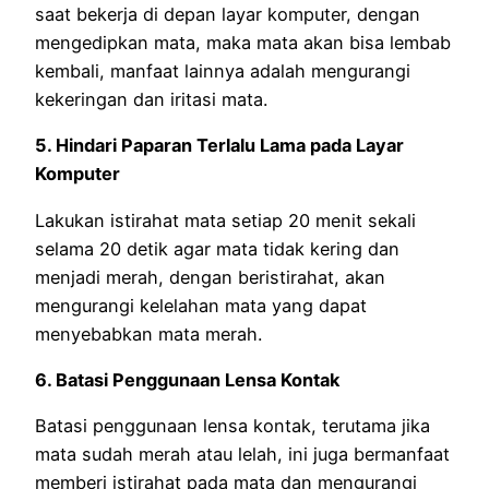
saat bekerja di depan layar komputer, dengan
mengedipkan mata, maka mata akan bisa lembab
kembali, manfaat lainnya adalah mengurangi
kekeringan dan iritasi mata.
5. Hindari Paparan Terlalu Lama pada Layar
Komputer
Lakukan istirahat mata setiap 20 menit sekali
selama 20 detik agar mata tidak kering dan
menjadi merah, dengan beristirahat, akan
mengurangi kelelahan mata yang dapat
menyebabkan mata merah.
6. Batasi Penggunaan Lensa Kontak
Batasi penggunaan lensa kontak, terutama jika
mata sudah merah atau lelah, ini juga bermanfaat
memberi istirahat pada mata dan mengurangi