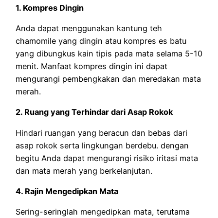
1. Kompres Dingin
Anda dapat menggunakan kantung teh
chamomile yang dingin atau kompres es batu
yang dibungkus kain tipis pada mata selama 5-10
menit. Manfaat kompres dingin ini dapat
mengurangi pembengkakan dan meredakan mata
merah.
2. Ruang yang Terhindar dari Asap Rokok
Hindari ruangan yang beracun dan bebas dari
asap rokok serta lingkungan berdebu. dengan
begitu Anda dapat mengurangi risiko iritasi mata
dan mata merah yang berkelanjutan.
4. Rajin Mengedipkan Mata
Sering-seringlah mengedipkan mata, terutama