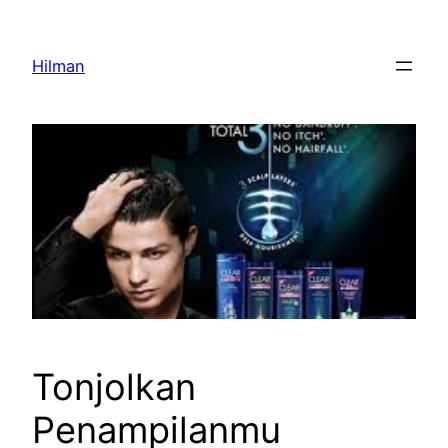
Skip
to
Hilman
content
Tonjolkan
Penampilanmu